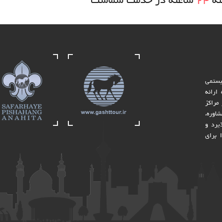
ته
24
ساعته در خدمت شماست
یستمی
از تخصص و تجربه 30 ساله ارائه
مراکز
اوره،
یرد و
 برای