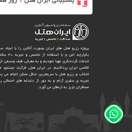
headset_mic
پشتیبانی ایران هتل
7
روز هف
پروژه رزرو هتل های ایران بصورت آنلاین را با ایجاد س
یکپارچه، امن و با استفاده 
خدمات گردشگری مهیا نمودیم و به معرفی طیف وسیعی از 
اقامتی ایران پرداختیم. در ایران هتل، فرآیند جستجو، مش
انتخاب و رزرو هتل با سریعترین شکل ممکن انجام می پذ
تجربه ی سفری آرام و به دور از دغدغه های احتمالی را
مسافران عزیز به ارمغان می آورد.