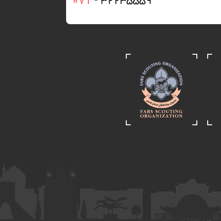
071
- 32235559