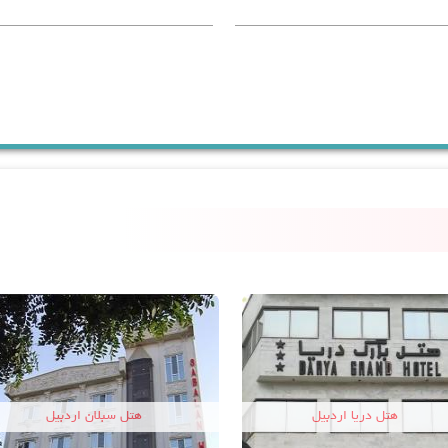
هتل دریا اردبیل
هتل سبلان اردبیل