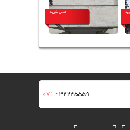
رید
تماس بگیرید
071
- 32235559