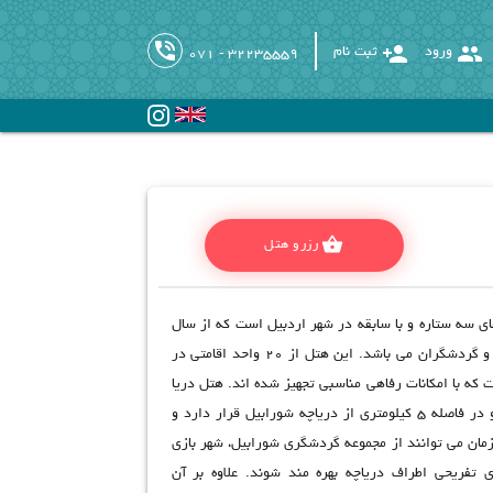
phone_in_talk
person_add
group
ورود
ثبت نام
071 - 32235559
shopping_basket
رزرو هتل
ی سه ستاره و با سابقه در شهر اردبیل است که از سال
1375 پذیرای مسافران و گردشگران می باشد. این هتل از 20 واحد اقامتی در
که با امکانات رفاهی مناسبی تجهیز شده اند. هتل دریا
در خیابان شهید عطایی و در فاصله 5 کیلومتری از دریاچه شورابیل قرار دارد و
زمان می توانند از ‌مجموعه گردشگری شورابیل، شهر بازی
 تفریحی اطراف دریاچه بهره مند شوند. علاوه بر آن