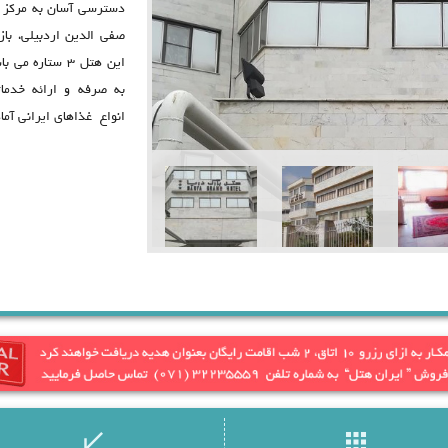
دسترسی آسان به مرکز ش
صفی الدین اردبیلی، باز
این هتل 3 ستار
به صرفه و ارائه خدمات
انواع غذاهای ایرانی آما
call_received
apps