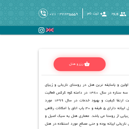
phone_in_talk
person_add
group
ورود
ثبت نام
071 - 32235559
shopping_basket
رزرو هتل
اولین و باسابقه ترین هتل در روستای تاریخی و زیبای
ابیانه دانست. این هتل سه ستاره در سال 1380 در دامنه کوه کرکس فعالیت
خود را آغاز نمود و جهت ارتقا کیفیت و بهبود خدمات در سال 1399 مورد
بازسازی قرار گرفت. هتل ابیانه دارای 5 طبقه و 30 باب اتاق با امکانات رفاهی
زیبایی از روستا می باشد. معماری هتل به سبک اصیل و
 تاریخی ابیانه بوده و حتی مصالح مورد استفاده در هتل