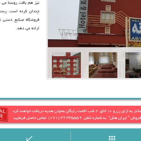
نیز هم بافت روستا می ب
چندان کرده است. رستور
فروشگاه صنایع دستی نم
ارائه می دهد.
call_received
apps