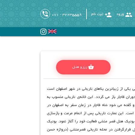
phone_in_talk
person_add
group
ورود
ثبت نام
071 - 32235559
shopping_basket
رزرو هتل
 یکی از زیباترین بناهای تاریخی در شهر اصفهان است
ران قاجار باز می گردد. این خانه‌ی تاریخی منسوب به
و گفته می شود شاه قاجار در زمان سفر به اصفهان در
است. این عمارت تاریخی پس از اتمام مرمت و بازسازی
1 در قالب بوتیک هتل قصر منشی فعالیت خود را آغاز نمود. بوتیک
 قرارگرفتن در محله تاریخی قصرمنشی (دروازه حسن