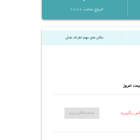
 پرسنل و کادر مجرب هتل سنتی قصر منشی به چندین
خروج ساعت 10:00
زبان تسلط کافی دارند و ۲۴ ساعته آماده ی ارائه ی خدمات به گردشگران داخلی
مکان های مهم اطراف هتل
یمت امروز
اس بگیرید
عدم امکان رزرو