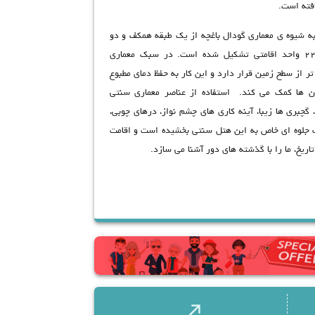
افته است.
 شیوه ی معماری گودال باغچه از یک طبقه همکف و دو
طبقه زیر زمین شامل ۲۲ واحد اقامتی تشکیل شده است. در سبک معماری
 تر از سطح زمین قرار دارد و این کار به حفظ دمای مطبوع
ان ها کمک می کند. استفاده از عناصر معماری سنتی
گچبری ها زیبا، آینه کاری های چشم نواز، درهای چوبی،
جلوه ای خاص به این هتل سنتی بخشیده است و اقامت
ریخ، ما را با گذشته های دور آشنا می سازد.
 های گردشگری شهر اصفهان یکی از مزایای اقامت در
د؛ هتل قصر منشی در فاصله‌ی یک کیلومتری از میدان
نقش جهان قرار دارد و تنها با 15 دقیقه پیاده روی می توانید از این میدان
 آن نظیر مسجد شیخ لطف الله، عمارت عالی قاپو و بازار
 عمارت هشت بهشت، کاخ چهلستون، رودخانه ی زاینده
واجو و کلیسا وانک از دیگر جاذبه های شهر اصفهان
تل قصرمنشی می توانید به آسانی از آنها بازدید کنید.
call_made
وان به اینترنت رایگان، پارکینگ، کافی شاپ، رستوران و