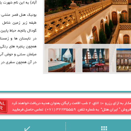
آباد) به این نام شهرت ی
بوتیک هتل قصر منشی به
گودال باغچه، حیاط پایین‌
در تابستان ها و زمست
همچون پنجره های رنگی، 
مبلمان سنتی و حوض آب 
در آن همچون سفری در تا
دسترسی آسان به جاذبه
این هتل تاریخی می باش
تاریخی و جاذبه های درون
قیصریه دیدن فرمایید.
رود، سی و سه پل، پل خ
هستند که با اقامت در ه
call_received
apps
از امکانات این هتل می ت