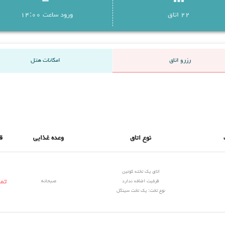
حمام سنتی اشاره کرد.
22 اتاق
ورود ساعت 14:00
و خارجی می باشند.
رزرو اتاق
امکانات هتل
نوع اتاق
وعده غذایی
ق
اتاق یک تخته کوئین
تم
ظرفیت اضافه ندارد
صبحانه
نوع تخت: یک تخت سینگل